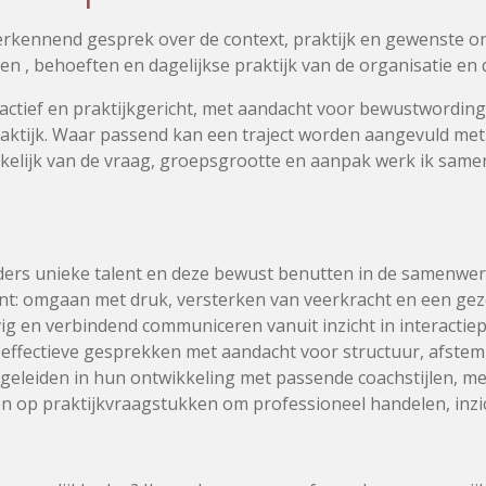
kennend gesprek over de context, praktijk en gewenste ont
elen , behoeften en dagelijkse praktijk van de organisatie en
actief en praktijkgericht, met aandacht voor bewustwordin
aktijk.
Waar passend kan een traject worden aangevuld met i
kelijk van de vraag, groepsgrootte en aanpak werk ik same
ieders unieke talent en deze bewust benutten in de samenwer
t: omgaan met druk, versterken van veerkracht en een gez
vig en verbindend communiceren vanuit inzicht in interactie
 effectieve gesprekken met aandacht voor structuur, afstem
eleiden in hun ontwikkeling met passende coachstijlen, me
ren op praktijkvraagstukken om professioneel handelen, inzi