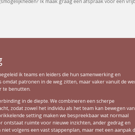
ingsmogelijkheden? Ik maak graag een afspraak voor een vri
g
geleid ik teams en leiders die hun samenwerking en
s omdat patronen in de weg zitten, maar vaker vanuit de we
 te benutten.
rbinding in de diepte. We combineren een scherpe
acht, zodat zowel het individu als het team kan bewegen van
, prikkelende setting maken we bespreekbaar wat normaal
or ontstaat ruimte voor nieuwe inzichten, ander gedrag en
niet volgens een vast stappenplan, maar met een aanpak d