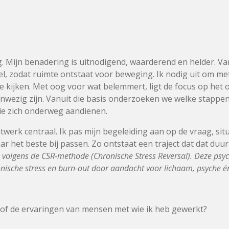
g. Mijn benadering is uitnodigend, waarderend en helder. V
eel, zodat ruimte ontstaat voor beweging. Ik nodig uit om m
e kijken. Met oog voor wat belemmert, ligt de focus op het
anwezig zijn. Vanuit die basis onderzoeken we welke stappe
ie zich onderweg aandienen.
atwerk centraal. Ik pas mijn begeleiding aan op de vraag, si
ar het beste bij passen. Zo ontstaat een traject dat dat du
ik volgens de CSR-methode (Chronische Stress Reversal). Deze psy
ronische stress en burn-out door aandacht voor lichaam, psyche 
of de ervaringen van mensen met wie ik heb gewerkt?