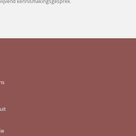
jblijvend kennismakingsgesprek.
ns
uit
ie